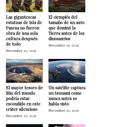
Las gigantescas
El ciempiés del
estatuas de Isla de
tamaño de un auto
Pascua no fueron
que dominó la
obra de una sola
Tierra antes de los
cultura después
dinosaurios
de todo
November 30, 2025
November 30, 2025
El mayor tesoro de
Un satélite captura
litio del mundo
un tsunami como
podría estar
nunca antes se
escondido en este
había visto
cráter silencioso
November 30, 2025
November 30, 2025