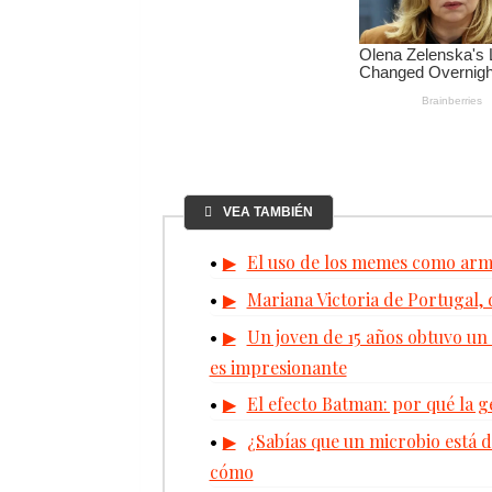
VEA TAMBIÉN
El uso de los memes como arma
Mariana Victoria de Portugal, 
Un joven de 15 años obtuvo un 
es impresionante
El efecto Batman: por qué la 
¿Sabías que un microbio está 
cómo