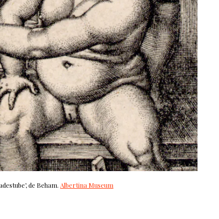
Badestube’, de Beham.
Albertina Museum