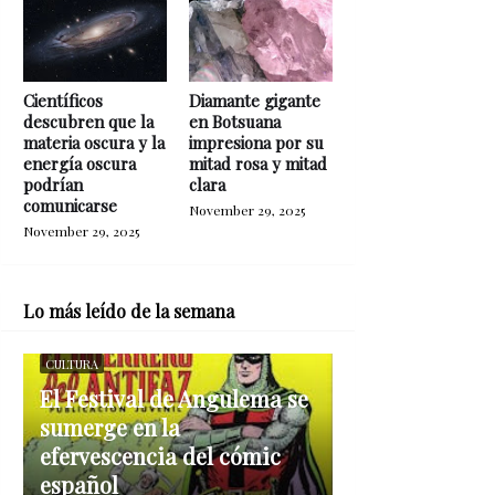
Científicos
Diamante gigante
descubren que la
en Botsuana
materia oscura y la
impresiona por su
energía oscura
mitad rosa y mitad
podrían
clara
comunicarse
November 29, 2025
November 29, 2025
Lo más leído de la semana
CULTURA
El Festival de Angulema se
sumerge en la
efervescencia del cómic
español