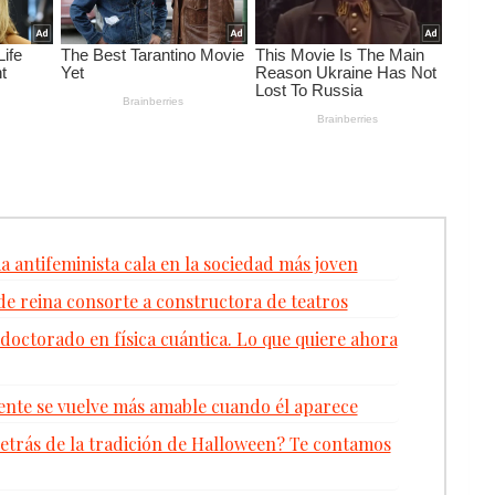
 antifeminista cala en la sociedad más joven
de reina consorte a constructora de teatros
doctorado en física cuántica. Lo que quiere ahora
gente se vuelve más amable cuando él aparece
detrás de la tradición de Halloween? Te contamos