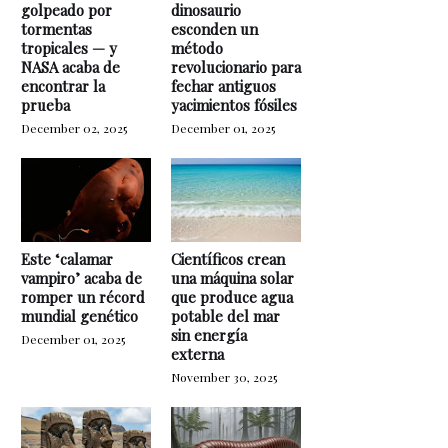
golpeado por
dinosaurio
tormentas
esconden un
tropicales — y
método
NASA acaba de
revolucionario para
encontrar la
fechar antiguos
prueba
yacimientos fósiles
December 02, 2025
December 01, 2025
Este ‘calamar
Científicos crean
vampiro’ acaba de
una máquina solar
romper un récord
que produce agua
mundial genético
potable del mar
sin energía
December 01, 2025
externa
November 30, 2025