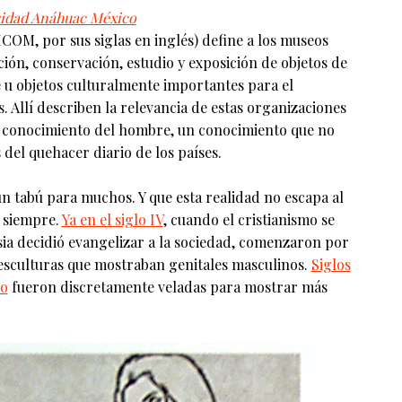
idad Anáhuac México
ICOM, por sus siglas en inglés) define a los museos
ción, conservación, estudio y exposición de objetos de
te u objetos culturalmente importantes para el
 Allí describen la relevancia de estas organizaciones
el conocimiento del hombre, un conocimiento que no
del quehacer diario de los países.
un tabú para muchos. Y que esta realidad no escapa al
 siempre.
Ya en el siglo IV
, cuando el cristianismo se
esia decidió evangelizar a la sociedad, comenzaron por
y esculturas que mostraban genitales masculinos.
Siglos
to
fueron discretamente veladas para mostrar más