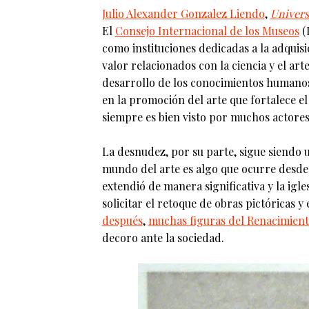
Julio Alexander Gonzalez Liendo
,
Univers
El
Consejo Internacional de los Museos
(
como instituciones dedicadas a la adquisi
valor relacionados con la ciencia y el ar
desarrollo de los conocimientos humanos.
en la promoción del arte que fortalece 
siempre es bien visto por muchos actores 
La desnudez, por su parte, sigue siendo 
mundo del arte es algo que ocurre desde
extendió de manera significativa y la igl
solicitar el retoque de obras pictóricas 
después
,
muchas figuras del Renacimien
decoro ante la sociedad.