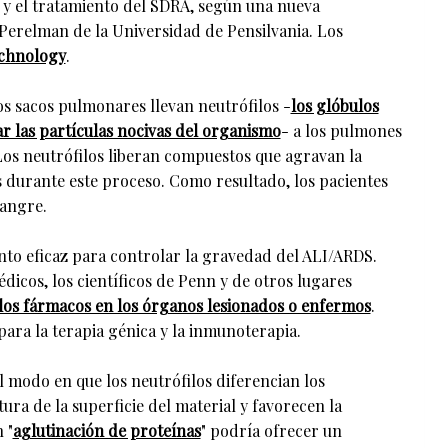
o y el tratamiento del SDRA, según una nueva
 Perelman de la Universidad de Pensilvania. Los
chnology
.
s sacos pulmonares llevan neutrófilos -
los glóbulos
r las partículas nocivas del organismo
- a los pulmones
 Los neutrófilos liberan compuestos que agravan la
 durante este proceso. Como resultado, los pacientes
sangre.
nto eficaz para controlar la gravedad del ALI/ARDS.
icos, los científicos de Penn y de otros lugares
 los fármacos en los órganos lesionados o enfermos
.
para la terapia génica y la inmunoterapia.
el modo en que los neutrófilos diferencian los
ura de la superficie del material y favorecen la
 "
aglutinación de proteínas
" podría ofrecer un