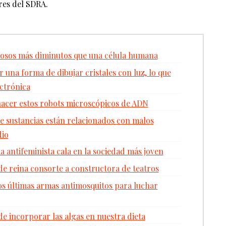
res del SDRA.
nosos más diminutos que una célula humana
 una forma de dibujar cristales con luz, lo que
ctrónica
hacer estos robots microscópicos de ADN
 sustancias están relacionados con malos
dio
 antifeminista cala en la sociedad más joven
de reina consorte a constructora de teatros
dos últimas armas antimosquitos para luchar
de incorporar las algas en nuestra dieta