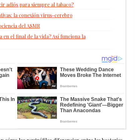
r adiós para siempre al tabaco?
vas: la conexión virus-cerebro
rociencia del ASMR
en el final de la vida? Así funciona la