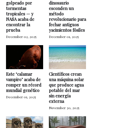
golpeado por
dinosaurio
tormentas
esconden un
tropicales — y
método
NASA acaba de
revolucionario para
encontrar la
fechar antiguos
prueba
yacimientos fósiles
December 02, 2025
December 01, 2025
Este ‘calamar
Científicos crean
vampiro’ acaba de
una máquina solar
romper un récord
que produce agua
mundial genético
potable del mar
sin energía
December 01, 2025
externa
November 30, 2025