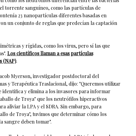
on cómo los neutrófilos diferencian entre las bacterias
l torrente sanguíneo, como las partículas de
contenía 23 nanopartículas diferentes basadas en
on un conjunto de reglas que predecían la captación
imétricas y rígidas, como los virus, pero sí las que
as".
Los científicos llaman a esas partículas
s (NAP)
.
 Jacob Myerson, investigador postdoctoral del
 y Terapéutica Traslacional, dijo: "Queremos utilizar
e identifica y elimina a los invasores para informar
ballo de Troya" que los neutrófilos hiperactivos
ra aliviar la LPA y el SDRA. Sin embargo, para
ballo de Troya", tuvimos que determinar cómo los
 la sangre deben tomar".