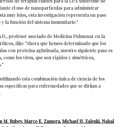
arrollo de terapias viables para la LPA/síndrome de
iante el uso de nanopartículas para administrar
está muy lejos, esta investigación representa un paso
y la función del sistema inmunitario."
h.D., profesor asociado de Medicina Pulmonar en la
ríticos, dijo: "Ahora que hemos determinado que los
ulas con proteína aglutinada, nuestro siguiente paso es
 como los virus, que son rígidos y simétricos,
."
tilizando esta combinación única de ciencia de los
as específicas para enfermedades que se dirijan a
.
yn M. Rubey, Marco E. Zamora, Michael H. Zaleski, Nahal