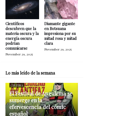
Científicos
Diamante gigante
descubren que la
en Botsuana
materia oscura y la
impresiona por su
energía oscura
mitad rosa y mitad
podrían
clara
comunicarse
November 29, 2025
November 29, 2025
Lo más leído de la semana
CULTURA
El Festival de Angulema se
sumerge en la
efervescencia del cómic
español