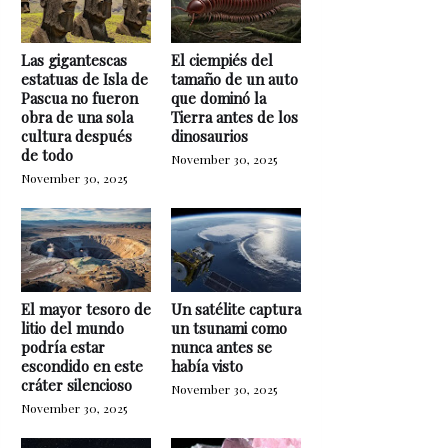
Las gigantescas
El ciempiés del
estatuas de Isla de
tamaño de un auto
Pascua no fueron
que dominó la
obra de una sola
Tierra antes de los
cultura después
dinosaurios
de todo
November 30, 2025
November 30, 2025
El mayor tesoro de
Un satélite captura
litio del mundo
un tsunami como
podría estar
nunca antes se
escondido en este
había visto
cráter silencioso
November 30, 2025
November 30, 2025