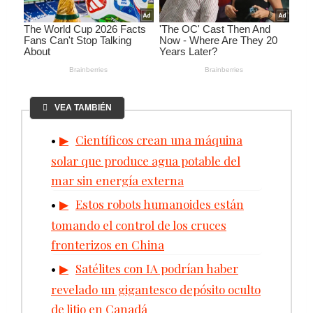
VEA TAMBIÉN
Científicos crean una máquina
solar que produce agua potable del
mar sin energía externa
Estos robots humanoides están
tomando el control de los cruces
fronterizos en China
Satélites con IA podrían haber
revelado un gigantesco depósito oculto
de litio en Canadá