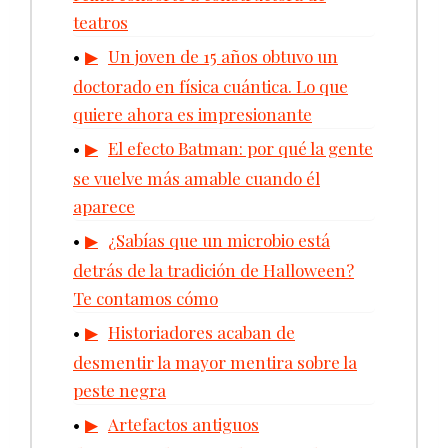
teatros
Un joven de 15 años obtuvo un
doctorado en física cuántica. Lo que
quiere ahora es impresionante
El efecto Batman: por qué la gente
se vuelve más amable cuando él
aparece
¿Sabías que un microbio está
detrás de la tradición de Halloween?
Te contamos cómo
Historiadores acaban de
desmentir la mayor mentira sobre la
peste negra
Artefactos antiguos