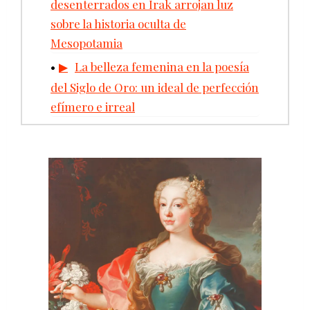
desenterrados en Irak arrojan luz
sobre la historia oculta de
Mesopotamia
La belleza femenina en la poesía
del Siglo de Oro: un ideal de perfección
efímero e irreal