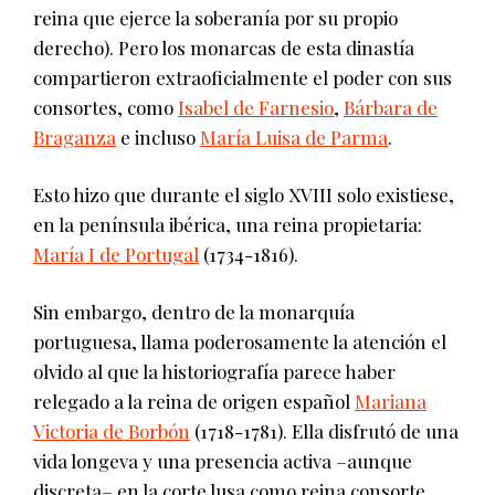
reina que ejerce la soberanía por su propio
derecho). Pero los monarcas de esta dinastía
compartieron extraoficialmente el poder con sus
consortes, como
Isabel de Farnesio
,
Bárbara de
Braganza
e incluso
María Luisa de Parma
.
Esto hizo que durante el siglo XVIII solo existiese,
en la península ibérica, una reina propietaria:
María I de Portugal
(1734-1816).
Sin embargo, dentro de la monarquía
portuguesa, llama poderosamente la atención el
olvido al que la historiografía parece haber
relegado a la reina de origen español
Mariana
Victoria de Borbón
(1718-1781). Ella disfrutó de una
vida longeva y una presencia activa –aunque
discreta– en la corte lusa como reina consorte,