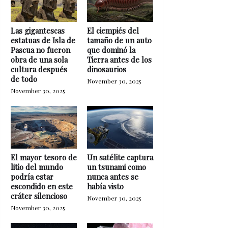
Las gigantescas
El ciempiés del
estatuas de Isla de
tamaño de un auto
Pascua no fueron
que dominó la
obra de una sola
Tierra antes de los
cultura después
dinosaurios
de todo
November 30, 2025
November 30, 2025
El mayor tesoro de
Un satélite captura
litio del mundo
un tsunami como
podría estar
nunca antes se
escondido en este
había visto
cráter silencioso
November 30, 2025
November 30, 2025