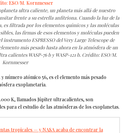
planeta ultra caliente, un planeta más allá de nuestro
sitar frente a su estrella anfitriona. Cuando la luz de la
a, es filtrada por los elementos químicos y las moléculas
sibles, las firmas de esos elementos y moléculas pueden
 el instrumento ESPRESSO del Very Large Telescope de
elemento más pesado hasta ahora en la atmósfera de un
 ultra calientes WASP-76 b y WASP-121 b. Crédito: ESO/M.
Kornmesser
a y número atómico 56, es el elemento más pesado
mósfera exoplanetaria.
000 K, llamados Júpiter ultracalientes, son
es para el estudio de las atmósferas de los exoplanetas.
tas tropicales — y NASA acaba de encontrar la