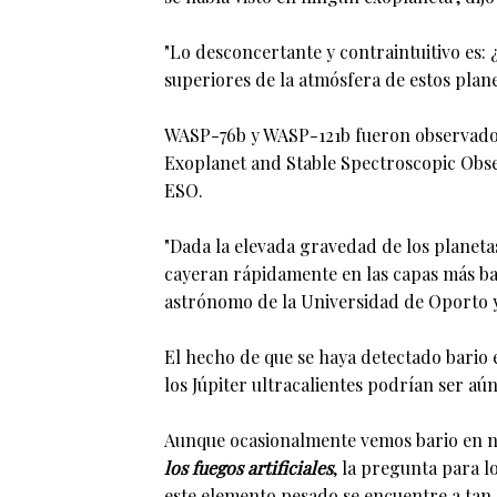
"Lo desconcertante y contraintuitivo es:
superiores de la atmósfera de estos plane
WASP-76b y WASP-121b fueron observados
Exoplanet and Stable Spectroscopic Obse
ESO.
"Dada la elevada gravedad de los planeta
cayeran rápidamente en las capas más baj
astrónomo de la Universidad de Oporto y 
El hecho de que se haya detectado bario
los Júpiter ultracalientes podrían ser aú
Aunque ocasionalmente vemos bario en nu
los fuegos artificiales
, la pregunta para l
este elemento pesado se encuentre a tan 