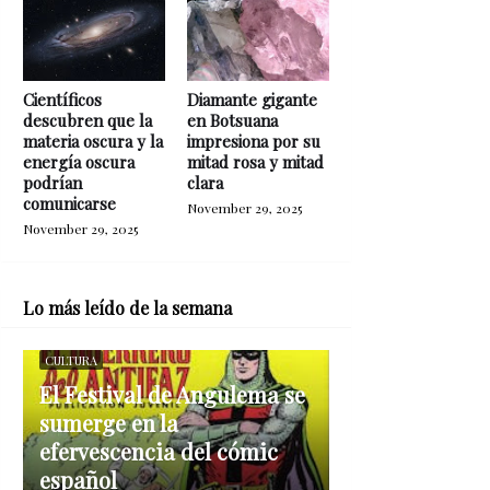
Científicos
Diamante gigante
descubren que la
en Botsuana
materia oscura y la
impresiona por su
energía oscura
mitad rosa y mitad
podrían
clara
comunicarse
November 29, 2025
November 29, 2025
Lo más leído de la semana
CULTURA
El Festival de Angulema se
sumerge en la
efervescencia del cómic
español