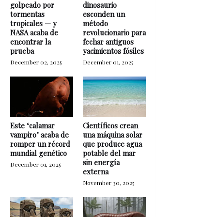
golpeado por
dinosaurio
tormentas
esconden un
tropicales — y
método
NASA acaba de
revolucionario para
encontrar la
fechar antiguos
prueba
yacimientos fósiles
December 02, 2025
December 01, 2025
Este ‘calamar
Científicos crean
vampiro’ acaba de
una máquina solar
romper un récord
que produce agua
mundial genético
potable del mar
sin energía
December 01, 2025
externa
November 30, 2025