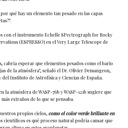
 ¿por qué hay un elemento tan pesado en las capas
tas?".
 con el instrumento Echelle SPectrograph for Rocky
rvations (ESPRESSO) en el Very Large Telescope de
s, cabría esperar que elementos pesados como el bario
as de la atmósfera", señaló el Dr. Olivier Demangeon,
del Instituto de Astrofísica y Ciencias de España.
 en la atmósfera de WASP-76b y WASP-121b sugiere que
n más extraños de lo que se pensaba.
estros propios cielos,
como el color verde brillante en
os científicos es qué proceso natural podría causar que
gran altura en estos exoplanetas.