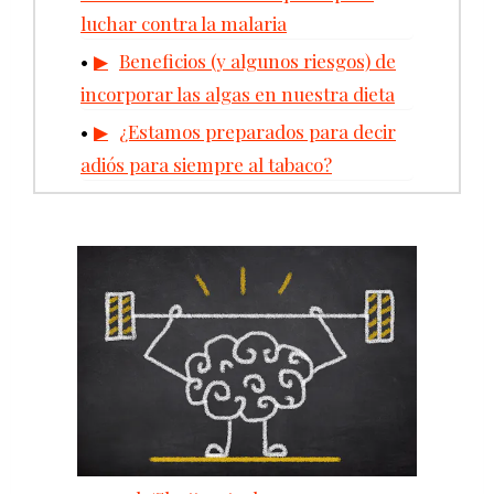
luchar contra la malaria
Beneficios (y algunos riesgos) de
incorporar las algas en nuestra dieta
¿Estamos preparados para decir
adiós para siempre al tabaco?