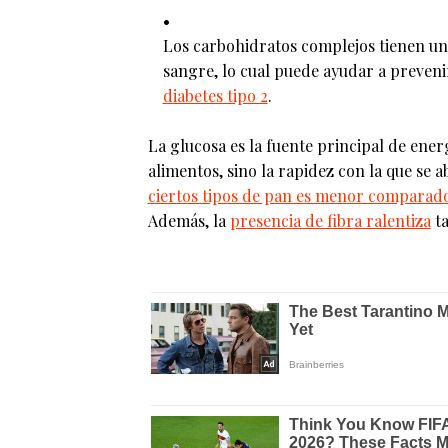
Los carbohidratos complejos tienen un
sangre, lo cual puede ayudar a preven
diabetes tipo 2
.
La glucosa es la fuente principal de ener
alimentos, sino la rapidez con la que se 
ciertos tipos de pan es menor comparad
Además, la
presencia de fibra ralentiza
ta