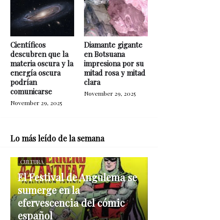
Científicos
Diamante gigante
descubren que la
en Botsuana
materia oscura y la
impresiona por su
energía oscura
mitad rosa y mitad
podrían
clara
comunicarse
November 29, 2025
November 29, 2025
Lo más leído de la semana
CULTURA
El Festival de Angulema se
sumerge en la
efervescencia del cómic
español