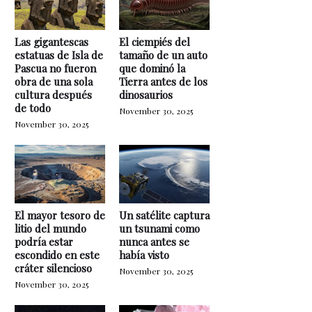
Las gigantescas
El ciempiés del
estatuas de Isla de
tamaño de un auto
Pascua no fueron
que dominó la
obra de una sola
Tierra antes de los
cultura después
dinosaurios
de todo
November 30, 2025
November 30, 2025
El mayor tesoro de
Un satélite captura
litio del mundo
un tsunami como
podría estar
nunca antes se
escondido en este
había visto
cráter silencioso
November 30, 2025
November 30, 2025