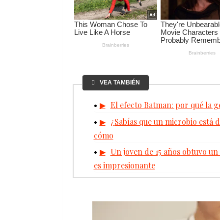
VEA TAMBIÉN
El efecto Batman: por qué la 
¿Sabías que un microbio está 
cómo
Un joven de 15 años obtuvo un 
es impresionante