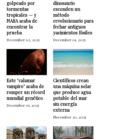
golpeado por
dinosaurio
tormentas
esconden un
tropicales — y
método
NASA acaba de
revolucionario para
encontrar la
fechar antiguos
prueba
yacimientos fósiles
December 02, 2025
December 01, 2025
Este ‘calamar
Científicos crean
vampiro’ acaba de
una máquina solar
romper un récord
que produce agua
mundial genético
potable del mar
sin energía
December 01, 2025
externa
November 30, 2025