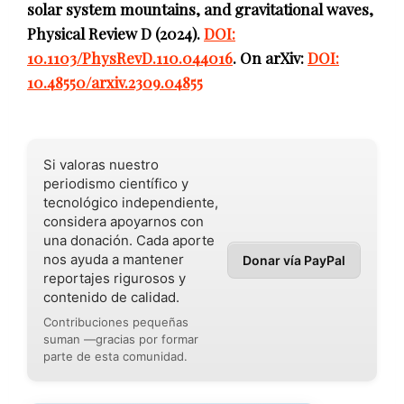
solar system mountains, and gravitational waves,
Physical Review D (2024).
DOI:
10.1103/PhysRevD.110.044016
. On arXiv:
DOI:
10.48550/arxiv.2309.04855
Si valoras nuestro
periodismo científico y
tecnológico independiente,
considera apoyarnos con
una donación. Cada aporte
nos ayuda a mantener
Donar vía PayPal
reportajes rigurosos y
contenido de calidad.
Contribuciones pequeñas
suman —gracias por formar
parte de esta comunidad.