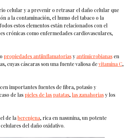
io celular y a prevenir o retrasar el daño celular que
ción a la contaminación, el humo del tabaco o la
Todos estos elementos están relacionados con el
des crónicas como enfermedades cardiovasculares,
do
propiedades antiinflamatorias
y
antimicrobianas
en
cas, cuyas cáscaras son una fuente valiosa de
vitamina C
,
cen importantes fuentes de fibra, potasio y
 caso de las
pieles de las patatas
,
las zanahorias
y los
el de la
berenjena
, rica en nasunina, un potente
elulares del daño oxidativo.