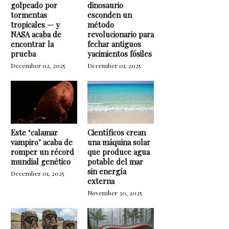
golpeado por
dinosaurio
tormentas
esconden un
tropicales — y
método
NASA acaba de
revolucionario para
encontrar la
fechar antiguos
prueba
yacimientos fósiles
December 02, 2025
December 01, 2025
Este ‘calamar
Científicos crean
vampiro’ acaba de
una máquina solar
romper un récord
que produce agua
mundial genético
potable del mar
sin energía
December 01, 2025
externa
November 30, 2025