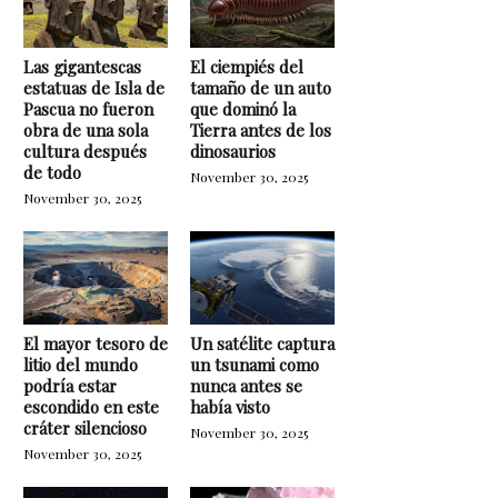
Las gigantescas
El ciempiés del
estatuas de Isla de
tamaño de un auto
Pascua no fueron
que dominó la
obra de una sola
Tierra antes de los
cultura después
dinosaurios
de todo
November 30, 2025
November 30, 2025
El mayor tesoro de
Un satélite captura
litio del mundo
un tsunami como
podría estar
nunca antes se
escondido en este
había visto
cráter silencioso
November 30, 2025
November 30, 2025