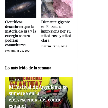
Científicos
Diamante gigante
descubren que la
en Botsuana
materia oscura y la
impresiona por su
energía oscura
mitad rosa y mitad
podrían
clara
comunicarse
November 29, 2025
November 29, 2025
Lo más leído de la semana
CULTURA
El Festival de Angulema se
sumerge en la
efervescencia del cómic
español