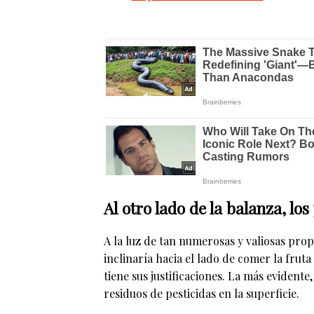
Al otro lado de la balanza, los
A la luz de tan numerosas y valiosas prop
inclinaría hacia el lado de comer la fruta
tiene sus justificaciones. La más evident
residuos de pesticidas en la superficie.