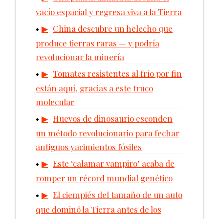
vacío espacial y regresa viva a la Tierra
China descubre un helecho que
produce tierras raras — y podría
revolucionar la minería
Tomates resistentes al frío por fin
están aquí, gracias a este truco
molecular
Huevos de dinosaurio esconden
un método revolucionario para fechar
antiguos yacimientos fósiles
Este ‘calamar vampiro’ acaba de
romper un récord mundial genético
El ciempiés del tamaño de un auto
que dominó la Tierra antes de los