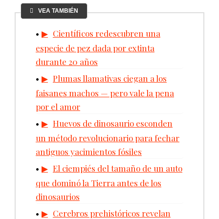
VEA TAMBIÉN
Científicos redescubren una
especie de pez dada por extinta
durante 20 años
Plumas llamativas ciegan a los
faisanes machos — pero vale la pena
por el amor
Huevos de dinosaurio esconden
un método revolucionario para fechar
antiguos yacimientos fósiles
El ciempiés del tamaño de un auto
que dominó la Tierra antes de los
dinosaurios
Cerebros prehistóricos revelan