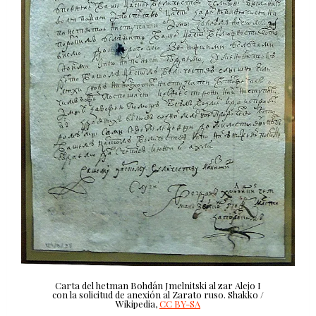
Carta del hetman Bohdán Jmelnitski al zar Alejo I
con la solicitud de anexión al Zarato ruso.
Shakko /
Wikipedia
,
CC BY-SA