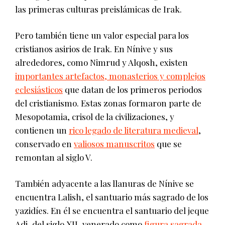
las primeras culturas preislámicas de Irak.
Pero también tiene un valor especial para los
cristianos asirios de Irak. En Nínive y sus
alrededores, como Nimrud y Alqosh, existen
importantes artefactos, monasterios y complejos
eclesiásticos
que datan de los primeros periodos
del cristianismo. Estas zonas formaron parte de
Mesopotamia, crisol de la civilizaciones, y
contienen un
rico legado de literatura medieval
,
conservado en
valiosos manuscritos
que se
remontan al siglo V.
También adyacente a las llanuras de Nínive se
encuentra Lalish, el santuario más sagrado de los
yazidíes. En él se encuentra el santuario del jeque
Adi, del siglo XII, venerado como
figura sagrada