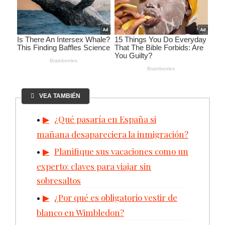
VEA TAMBIÉN
¿Qué pasaría en España si
mañana desapareciera la inmigración?
Planifique sus vacaciones como un
experto: claves para viajar sin
sobresaltos
¿Por qué es obligatorio vestir de
blanco en Wimbledon?