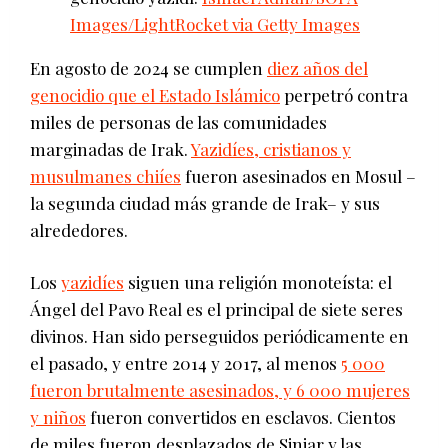
Images/LightRocket via Getty Images
En agosto de 2024 se cumplen
diez años del
genocidio que el Estado Islámico
perpetró contra
miles de personas de las comunidades
marginadas de Irak.
Yazidíes, cristianos y
musulmanes chiíes
fueron asesinados en Mosul –
la segunda ciudad más grande de Irak– y sus
alrededores.
Los
yazidíes
siguen una religión monoteísta: el
Ángel del Pavo Real es el principal de siete seres
divinos. Han sido perseguidos periódicamente en
el pasado, y entre 2014 y 2017, al menos
5 000
fueron brutalmente asesinados, y 6 000 mujeres
y niños
fueron convertidos en esclavos. Cientos
de miles fueron desplazados de Sinjar y las