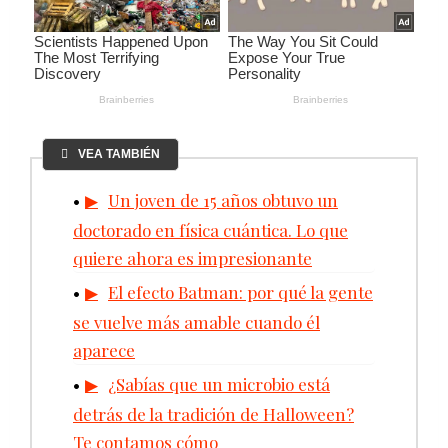
VEA TAMBIÉN
Un joven de 15 años obtuvo un
doctorado en física cuántica. Lo que
quiere ahora es impresionante
El efecto Batman: por qué la gente
se vuelve más amable cuando él
aparece
¿Sabías que un microbio está
detrás de la tradición de Halloween?
Te contamos cómo