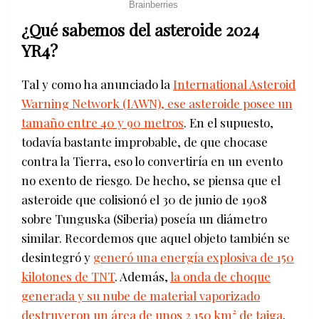
¿Qué sabemos del asteroide 2024
YR4?
Tal y como ha anunciado la
International Asteroid
Warning Network (IAWN), ese asteroide posee un
tamaño entre 40 y 90 metros
. En el supuesto,
todavía bastante improbable, de que chocase
contra la Tierra, eso lo convertiría en un evento
no exento de riesgo. De hecho, se piensa que el
asteroide que colisionó el 30 de junio de 1908
sobre Tunguska (Siberia) poseía un diámetro
similar. Recordemos que aquel objeto también se
desintegró y
generó una energía explosiva de 150
kilotones de TNT
. Además,
la onda de choque
generada y su nube de material vaporizado
destruyeron un área de unos 2 150 km² de taiga
.