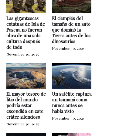
Las gigantescas
El ciempiés del
estatuas de Isla de
tamaño de un auto
Pascua no fueron
que dominó la
obra de una sola
Tierra antes de los
cultura después
dinosaurios
de todo
November 30, 2025
November 30, 2025
El mayor tesoro de
Un satélite captura
litio del mundo
un tsunami como
podría estar
nunca antes se
escondido en este
había visto
cráter silencioso
November 30, 2025
November 30, 2025