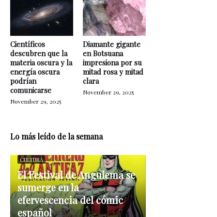
Científicos
Diamante gigante
descubren que la
en Botsuana
materia oscura y la
impresiona por su
energía oscura
mitad rosa y mitad
podrían
clara
comunicarse
November 29, 2025
November 29, 2025
Lo más leído de la semana
CULTURA
El Festival de Angulema se
sumerge en la
efervescencia del cómic
español