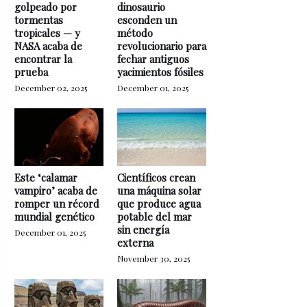
golpeado por
dinosaurio
tormentas
esconden un
tropicales — y
método
NASA acaba de
revolucionario para
encontrar la
fechar antiguos
prueba
yacimientos fósiles
December 02, 2025
December 01, 2025
Este ‘calamar
Científicos crean
vampiro’ acaba de
una máquina solar
romper un récord
que produce agua
mundial genético
potable del mar
sin energía
December 01, 2025
externa
November 30, 2025