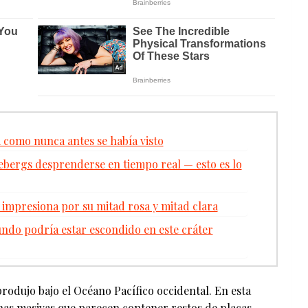
 como nunca antes se había visto
cebergs desprenderse en tiempo real — esto es lo
impresiona por su mitad rosa y mitad clara
undo podría estar escondido en este cráter
rodujo bajo el Océano Pacífico occidental. En esta
onas masivas que parecen contener restos de placas