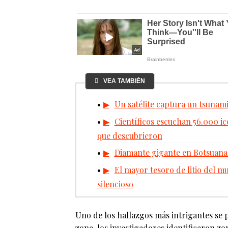
VEA TAMBIÉN
Un satélite captura un tsunami
Científicos escuchan 56.000 i
que descubrieron
Diamante gigante en Botsuana 
El mayor tesoro de litio del m
silencioso
Uno de los hallazgos más intrigantes se p
zona, los investigadores identificaron z