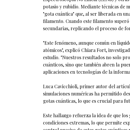
potasio y rubidio. Mediante técnicas de 
"gota cuántica" que, al ser liberada en un
filamento. Cuando este filamento superó 
secundarias, replicando el proceso de for
"Este fenómeno, aunque común en líquido
atómicos", explicó Chiara Fort, investiga
estudio. "Nuestros resultados no solo pr
cuánticos, sino que también abren la puer
aplicaciones en tecnologías de la informa
Luca Cavicchioli, primer autor del artíc
simulaciones numéricas ha permitido desc
gotas cuánticas, lo que es crucial para fu
Este hallazgo refuerza la idea de que lo
condiciones extremas, lo que permite exp
control preciso de estas gotas cuánticas p