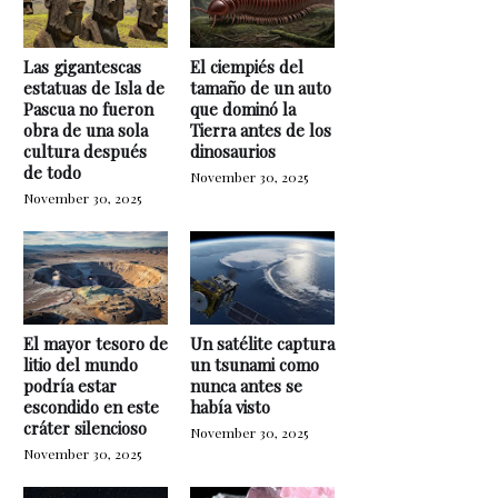
Las gigantescas
El ciempiés del
estatuas de Isla de
tamaño de un auto
Pascua no fueron
que dominó la
obra de una sola
Tierra antes de los
cultura después
dinosaurios
de todo
November 30, 2025
November 30, 2025
El mayor tesoro de
Un satélite captura
litio del mundo
un tsunami como
podría estar
nunca antes se
escondido en este
había visto
cráter silencioso
November 30, 2025
November 30, 2025