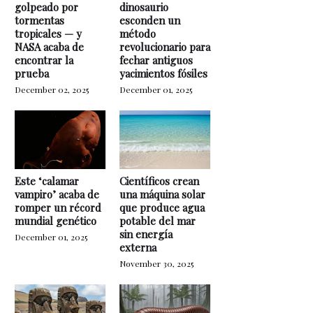
golpeado por
dinosaurio
tormentas
esconden un
tropicales — y
método
NASA acaba de
revolucionario para
encontrar la
fechar antiguos
prueba
yacimientos fósiles
December 02, 2025
December 01, 2025
Este ‘calamar
Científicos crean
vampiro’ acaba de
una máquina solar
romper un récord
que produce agua
mundial genético
potable del mar
sin energía
December 01, 2025
externa
November 30, 2025