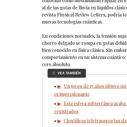
conocido como inestabilidad capilar en u
al de las gotas de lluvia en líquidos clás
revista Physical Review Letters, podría t
nuevas tecnologías cuánticas.
En condiciones normales, la tensión supe
chorro delgado se rompa en gotas debido
bien conocido en física clásica. Sin emba
comportamiento en un sistema cuántico: 
cero absoluto.
VEA TAMBIÉN
Un joven de 15 años obtuvo un 
es impresionante
Esta esfera subterránea acaba
registrados
Científicos teletransportan dat