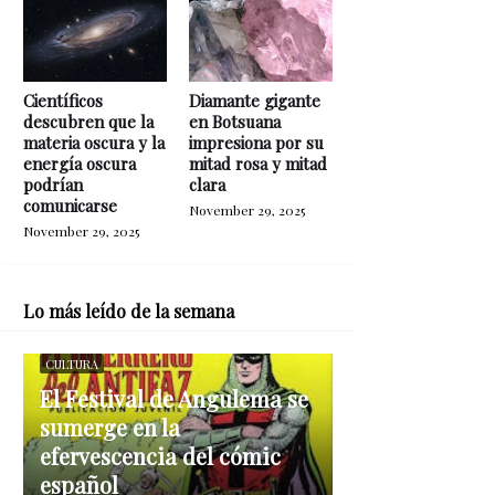
Científicos
Diamante gigante
descubren que la
en Botsuana
materia oscura y la
impresiona por su
energía oscura
mitad rosa y mitad
podrían
clara
comunicarse
November 29, 2025
November 29, 2025
Lo más leído de la semana
CULTURA
El Festival de Angulema se
sumerge en la
efervescencia del cómic
español