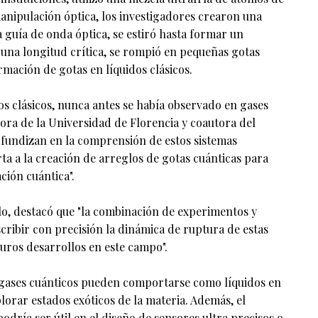
manipulación óptica, los investigadores crearon una
a guía de onda óptica, se estiró hasta formar un
una longitud crítica, se rompió en pequeñas gotas
mación de gotas en líquidos clásicos.
s clásicos, nunca antes se había observado en gases
dora de la Universidad de Florencia y coautora del
ofundizan en la comprensión de estos sistemas
ta a la creación de arreglos de gotas cuánticas para
ción cuántica".
ulo, destacó que "la combinación de experimentos y
ribir con precisión la dinámica de ruptura de estas
turos desarrollos en este campo".
s gases cuánticos pueden comportarse como líquidos en
lorar estados exóticos de la materia. Además, el
odría ser útil en el diseño de sensores ultra precisos o