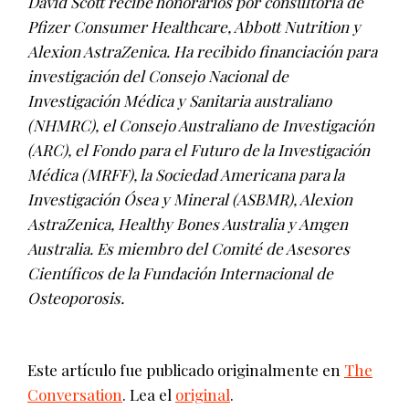
David Scott recibe honorarios por consultoría de
Pfizer Consumer Healthcare, Abbott Nutrition y
Alexion AstraZenica. Ha recibido financiación para
investigación del Consejo Nacional de
Investigación Médica y Sanitaria australiano
(NHMRC), el Consejo Australiano de Investigación
(ARC), el Fondo para el Futuro de la Investigación
Médica (MRFF), la Sociedad Americana para la
Investigación Ósea y Mineral (ASBMR), Alexion
AstraZenica, Healthy Bones Australia y Amgen
Australia. Es miembro del Comité de Asesores
Científicos de la Fundación Internacional de
Osteoporosis.
Este artículo fue publicado originalmente en
The
Conversation
. Lea el
original
.