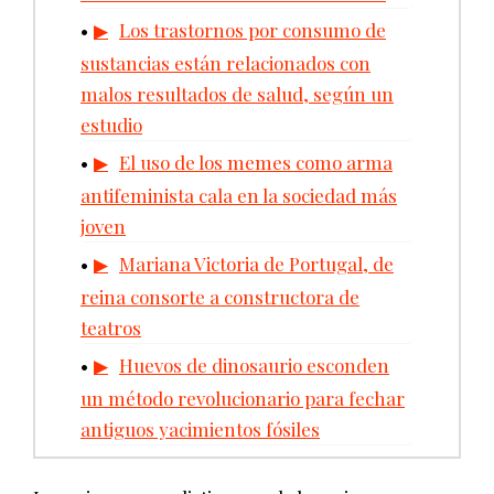
Los trastornos por consumo de
sustancias están relacionados con
malos resultados de salud, según un
estudio
El uso de los memes como arma
antifeminista cala en la sociedad más
joven
Mariana Victoria de Portugal, de
reina consorte a constructora de
teatros
Huevos de dinosaurio esconden
un método revolucionario para fechar
antiguos yacimientos fósiles