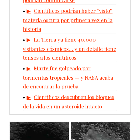
Científicos podrían haber “visto”
materia oscura por primera vez en la
historia
La Tierra ya tiene 40,000
visitantes cósmicos… y un detalle tiene
tensos a los científicos
Marte fue golpeado por
tormentas tropicales — y NASA acaba
de encontrar la prueba
Científicos descubren los bloques
de la vida en un asteroide intacto