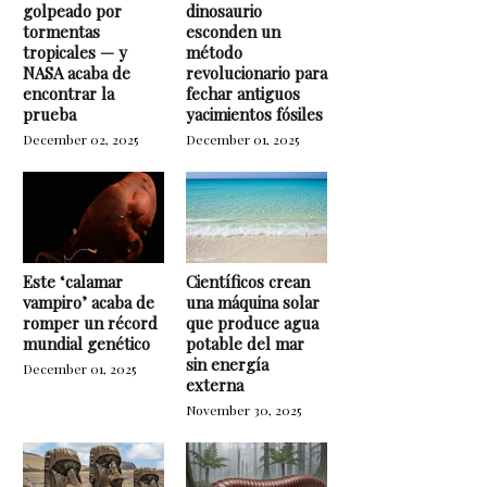
golpeado por
dinosaurio
tormentas
esconden un
tropicales — y
método
NASA acaba de
revolucionario para
encontrar la
fechar antiguos
prueba
yacimientos fósiles
December 02, 2025
December 01, 2025
Este ‘calamar
Científicos crean
vampiro’ acaba de
una máquina solar
romper un récord
que produce agua
mundial genético
potable del mar
sin energía
December 01, 2025
externa
November 30, 2025