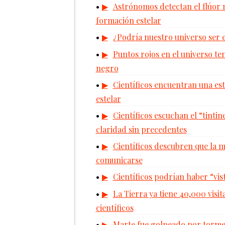
Astrónomos detectan el flúor m
formación estelar
¿Podría nuestro universo ser 
Puntos rojos en el universo t
negro
Científicos encuentran una est
estelar
Científicos escuchan el “tinti
claridad sin precedentes
Científicos descubren que la m
comunicarse
Científicos podrían haber “vis
La Tierra ya tiene 40,000 visit
científicos
Marte fue golpeado por tormen