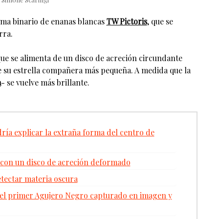
ema binario de enanas blancas
TW Pictoris
, que se
rra.
ue se alimenta de un disco de acreción circundante
e su estrella compañera más pequeña. A medida que la
a
- se vuelve más brillante.
ría explicar la extraña forma del centro de
 con un disco de acreción deformado
etectar materia oscura
l primer Agujero Negro capturado en imagen y