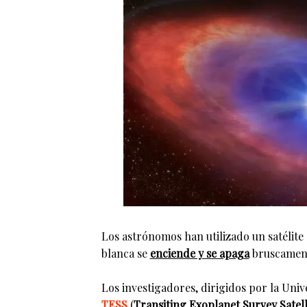
Los astrónomos han utilizado un satélit
blanca se
enciende y se apaga
bruscament
Los investigadores, dirigidos por la Univ
TESS
(
Transiting Exoplanet Survey Satell