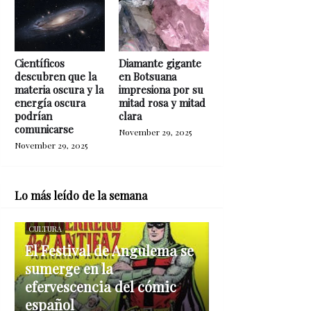
Científicos
Diamante gigante
descubren que la
en Botsuana
materia oscura y la
impresiona por su
energía oscura
mitad rosa y mitad
podrían
clara
comunicarse
November 29, 2025
November 29, 2025
Lo más leído de la semana
CULTURA
El Festival de Angulema se
sumerge en la
efervescencia del cómic
español