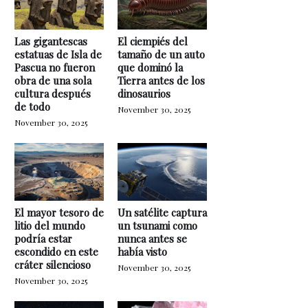
Las gigantescas
El ciempiés del
estatuas de Isla de
tamaño de un auto
Pascua no fueron
que dominó la
obra de una sola
Tierra antes de los
cultura después
dinosaurios
de todo
November 30, 2025
November 30, 2025
El mayor tesoro de
Un satélite captura
litio del mundo
un tsunami como
podría estar
nunca antes se
escondido en este
había visto
cráter silencioso
November 30, 2025
November 30, 2025