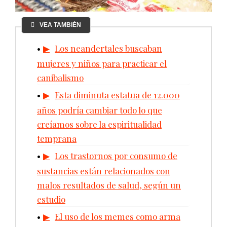
VEA TAMBIÉN
Los neandertales buscaban
mujeres y niños para practicar el
canibalismo
Esta diminuta estatua de 12.000
años podría cambiar todo lo que
creíamos sobre la espiritualidad
temprana
Los trastornos por consumo de
sustancias están relacionados con
malos resultados de salud, según un
estudio
El uso de los memes como arma