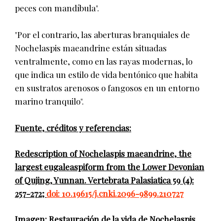
peces con mandíbula".
"Por el contrario, las aberturas branquiales de
Nochelaspis maeandrine están situadas
ventralmente, como en las rayas modernas, lo
que indica un estilo de vida bentónico que habita
en sustratos arenosos o fangosos en un entorno
marino tranquilo".
Fuente, créditos y referencias:
Redescription of Nochelaspis maeandrine, the
largest eugaleaspiform from the Lower Devonian
of Qujing, Yunnan. Vertebrata Palasiatica 59 (4):
257-272;
doi: 10.19615/j.cnki.2096-9899.210727
Imagen: Restauración de la vida de Nochelaspis