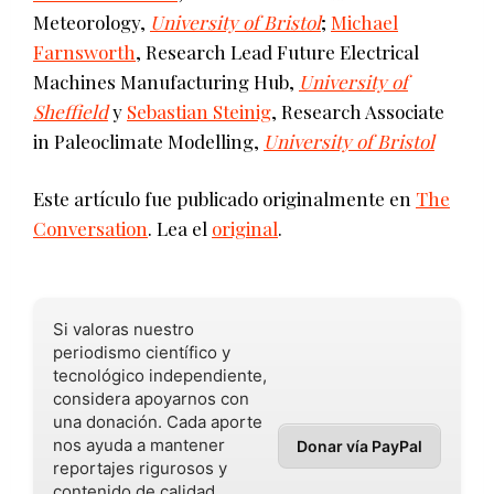
Meteorology,
University of Bristol
;
Michael
Farnsworth
, Research Lead Future Electrical
Machines Manufacturing Hub,
University of
Sheffield
y
Sebastian Steinig
, Research Associate
in Paleoclimate Modelling,
University of Bristol
Este artículo fue publicado originalmente en
The
Conversation
. Lea el
original
.
Si valoras nuestro
periodismo científico y
tecnológico independiente,
considera apoyarnos con
una donación. Cada aporte
nos ayuda a mantener
Donar vía PayPal
reportajes rigurosos y
contenido de calidad.