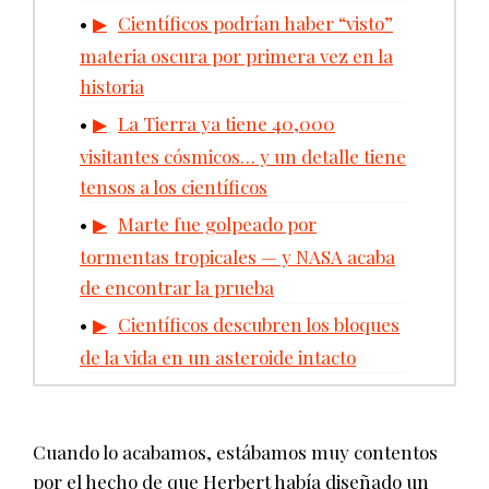
Científicos podrían haber “visto”
materia oscura por primera vez en la
historia
La Tierra ya tiene 40,000
visitantes cósmicos… y un detalle tiene
tensos a los científicos
Marte fue golpeado por
tormentas tropicales — y NASA acaba
de encontrar la prueba
Científicos descubren los bloques
de la vida en un asteroide intacto
Cuando lo acabamos, estábamos muy contentos
por el hecho de que Herbert había diseñado un