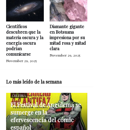
Científicos
Diamante gigante
descubren que la
en Botsuana
materia oscura y la
impresiona por su
energía oscura
mitad rosa y mitad
podrían
clara
comunicarse
November 29, 2025
November 29, 2025
Lo más leído de la semana
CULTURA
El Festival de Angulema se
sumerge en la
efervescencia del cómic
español