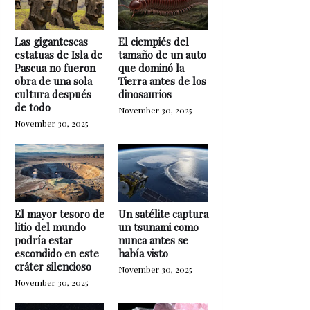
Las gigantescas
El ciempiés del
estatuas de Isla de
tamaño de un auto
Pascua no fueron
que dominó la
obra de una sola
Tierra antes de los
cultura después
dinosaurios
de todo
November 30, 2025
November 30, 2025
El mayor tesoro de
Un satélite captura
litio del mundo
un tsunami como
podría estar
nunca antes se
escondido en este
había visto
cráter silencioso
November 30, 2025
November 30, 2025