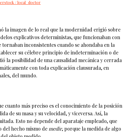
terstock / local_doctor
onó la imagen de lo real que la modernidad erigió sobre
odelos explicativos deterministas, que funcionaban con
e tornaban inconsistentes cuando se ahondaba en la
ablecer su célebre principio de indeterminación o de
ió la posibilidad de una causalidad mecánica y cerrada
ramáticamente con toda explicación clausurada, en
nales, del mundo.
ue cuanto más preciso es el conocimiento de la posición
da de su masa y su velocidad, y viceversa. Así, la
imitada. Esto no depende del aparataje empleado, que
no del hecho mismo de
medir
, porque la medida de algo
 del objeto medido.