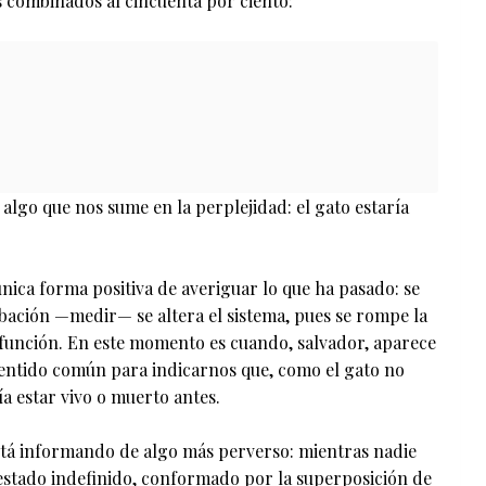
s combinados al cincuenta por ciento:
algo que nos sume en la perplejidad: el gato estaría
única forma positiva de averiguar lo que ha pasado: se
obación —medir— se altera el sistema, pues se rompe la
 función. En este momento es cuando, salvador, aparece
entido común para indicarnos que, como el gato no
ía estar vivo o muerto antes.
stá informando de algo más perverso: mientras nadie
n estado indefinido, conformado por la superposición de