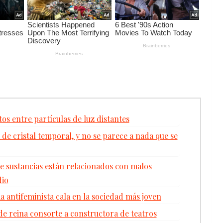
os entre partículas de luz distantes
de cristal temporal, y no se parece a nada que se
 sustancias están relacionados con malos
dio
 antifeminista cala en la sociedad más joven
de reina consorte a constructora de teatros