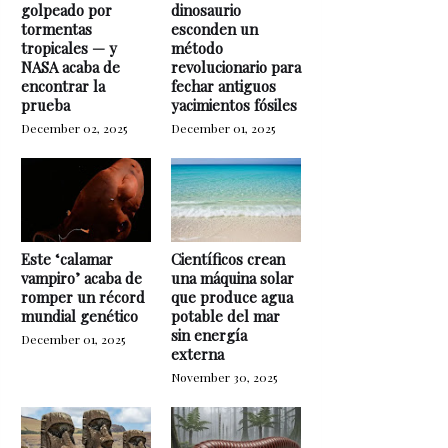
golpeado por
dinosaurio
tormentas
esconden un
tropicales — y
método
NASA acaba de
revolucionario para
encontrar la
fechar antiguos
prueba
yacimientos fósiles
December 02, 2025
December 01, 2025
Este ‘calamar
Científicos crean
vampiro’ acaba de
una máquina solar
romper un récord
que produce agua
mundial genético
potable del mar
sin energía
December 01, 2025
externa
November 30, 2025