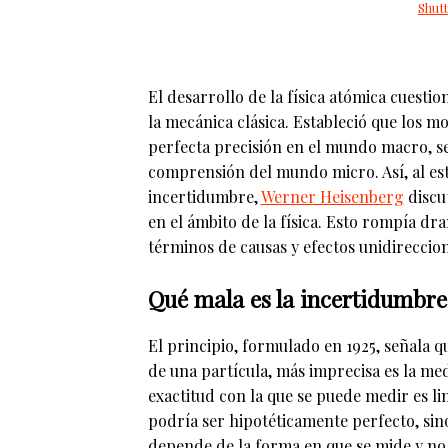
Shut
El desarrollo de la física atómica cuesti
la mecánica clásica. Estableció que los m
perfecta precisión en el mundo macro, s
comprensión del mundo micro. Así, al est
incertidumbre,
Werner Heisenberg
discut
en el ámbito de la física. Esto rompía d
términos de causas y efectos unidireccio
Qué mala es la incertidumbre
El principio, formulado en 1925, señala q
de una partícula, más imprecisa es la medi
exactitud con la que se puede medir es l
podría ser hipotéticamente perfecto, si
depende de la forma en que se mide y no