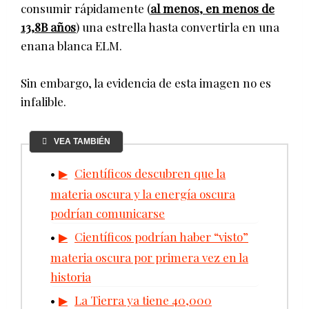
consumir rápidamente (
al menos, en menos de
13,8B años
) una estrella hasta convertirla en una
enana blanca ELM.
Sin embargo, la evidencia de esta imagen no es
infalible.
VEA TAMBIÉN
Científicos descubren que la
materia oscura y la energía oscura
podrían comunicarse
Científicos podrían haber “visto”
materia oscura por primera vez en la
historia
La Tierra ya tiene 40,000