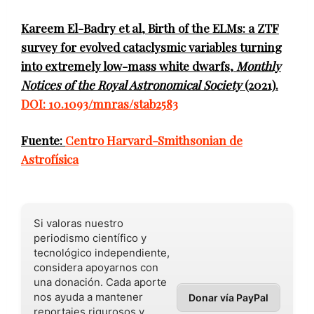
Kareem El-Badry et al, Birth of the ELMs: a ZTF
survey for evolved cataclysmic variables turning
into extremely low-mass white dwarfs,
Monthly
Notices of the Royal Astronomical Society
(2021).
DOI: 10.1093/mnras/stab2583
Fuente:
Centro Harvard-Smithsonian de
Astrofísica
Si valoras nuestro
periodismo científico y
tecnológico independiente,
considera apoyarnos con
una donación. Cada aporte
nos ayuda a mantener
Donar vía PayPal
reportajes rigurosos y