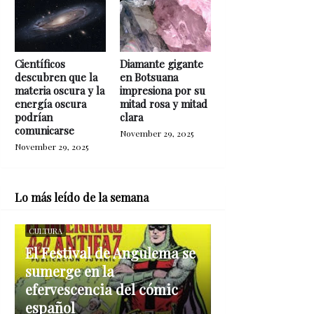
Científicos
Diamante gigante
descubren que la
en Botsuana
materia oscura y la
impresiona por su
energía oscura
mitad rosa y mitad
podrían
clara
comunicarse
November 29, 2025
November 29, 2025
Lo más leído de la semana
CULTURA
El Festival de Angulema se
sumerge en la
efervescencia del cómic
español