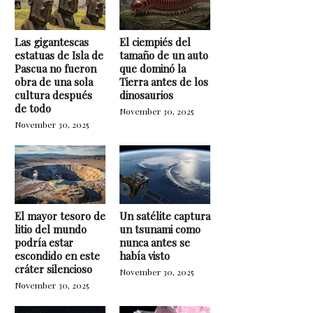
Las gigantescas
El ciempiés del
estatuas de Isla de
tamaño de un auto
Pascua no fueron
que dominó la
obra de una sola
Tierra antes de los
cultura después
dinosaurios
de todo
November 30, 2025
November 30, 2025
El mayor tesoro de
Un satélite captura
litio del mundo
un tsunami como
podría estar
nunca antes se
escondido en este
había visto
cráter silencioso
November 30, 2025
November 30, 2025