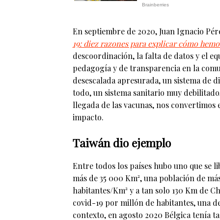
En septiembre de 2020, Juan Ignacio Pérez
19: diez razones para explicar cómo hemos
descoordinación, la falta de datos y el equ
pedagogía y de transparencia en la comun
desescalada apresurada, un sistema de dia
todo, un sistema sanitario muy debilitado
llegada de las vacunas, nos convertimos 
impacto.
Taiwán dio ejemplo
Entre todos los países hubo uno que se lib
más de 35 000 Km², una población de más
habitantes/Km² y a tan solo 130 Km de Ch
covid-19 por millón de habitantes, una d
contexto, en agosto 2020 Bélgica tenía ta