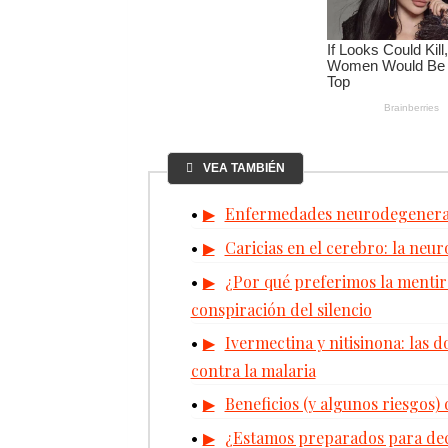
VEA TAMBIÉN
Enfermedades neurodegenerati
Caricias en el cerebro: la neu
¿Por qué preferimos la mentira 
conspiración del silencio
Ivermectina y nitisinona: las 
contra la malaria
Beneficios (y algunos riesgos) 
¿Estamos preparados para deci