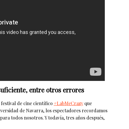
uficiente, entre otros errores
festival de cine científico
#LabMeCrazy
que
iversidad de Navarra, los espectadores recordamos
para todos nosotros. Y todavía, tres años después,