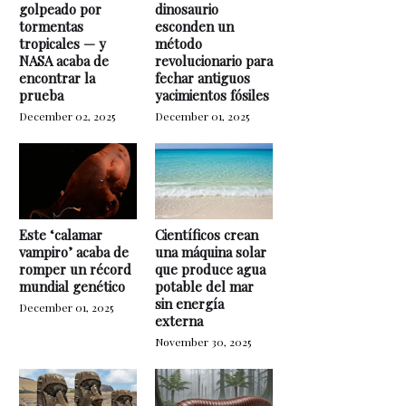
golpeado por
dinosaurio
tormentas
esconden un
tropicales — y
método
NASA acaba de
revolucionario para
encontrar la
fechar antiguos
prueba
yacimientos fósiles
December 02, 2025
December 01, 2025
Este ‘calamar
Científicos crean
vampiro’ acaba de
una máquina solar
romper un récord
que produce agua
mundial genético
potable del mar
sin energía
December 01, 2025
externa
November 30, 2025