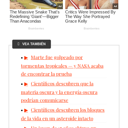
VEA TAMBIÉN
Marte fue golpeado por
tormentas tropicales — y NASA acaba
de encontrar la prueba
Científicos descubren que la
materia oscura y la energía oscura
podrían comunicarse
Científicos descubren los bloques
de la vida en un asteroide intacto
Un joven de 15 años obtuvo un