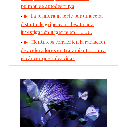
pulmón se autodestruya
La primera muerte por una cepa
distinta de gripe aviar desata una
investigación urgente en EE. UU.
Científicos convierten la radiación
de aceleradores en tratamiento contra
el cáncer que salva vidas