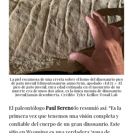
La piel escamosa de una cresta sobre el lomo del dinosaurio pico
de pato juvenil Edmontosaurus annectens, apodado «Ed Jr.». El
pico de pato juvenil, cuya edad estimada en el momento de su
muerte era de unos dos años, es la única momia de dinosaurio
juvenil jamás descubierta. Crédito: Tyler Keillor/Fossil Lab
El paleontólogo
Paul Sereno
lo resumió así: “Es la
primera vez que tenemos una visión completa y
confiable del cuerpo de un gran dinosaurio. Este
sitio en Wyoming es una verdadera ‘zona de