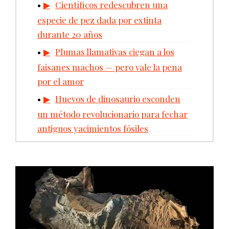
Científicos redescubren una
especie de pez dada por extinta
durante 20 años
Plumas llamativas ciegan a los
faisanes machos — pero vale la pena
por el amor
Huevos de dinosaurio esconden
un método revolucionario para fechar
antiguos yacimientos fósiles