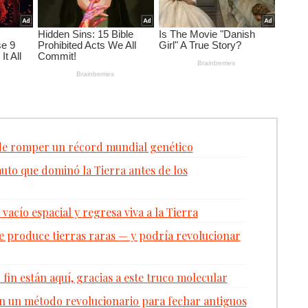
 de romper un récord mundial genético
uto que dominó la Tierra antes de los
vacío espacial y regresa viva a la Tierra
 produce tierras raras — y podría revolucionar
 fin están aquí, gracias a este truco molecular
n un método revolucionario para fechar antiguos