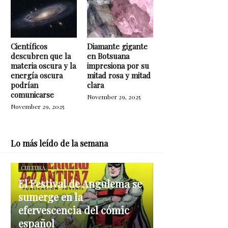
Científicos
Diamante gigante
descubren que la
en Botsuana
materia oscura y la
impresiona por su
energía oscura
mitad rosa y mitad
podrían
clara
comunicarse
November 29, 2025
November 29, 2025
Lo más leído de la semana
CULTURA
El Festival de Angulema se
sumerge en la
efervescencia del cómic
español