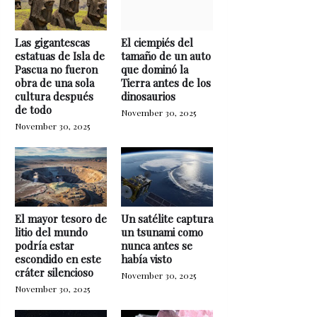
Las gigantescas
El ciempiés del
estatuas de Isla de
tamaño de un auto
Pascua no fueron
que dominó la
obra de una sola
Tierra antes de los
cultura después
dinosaurios
de todo
November 30, 2025
November 30, 2025
El mayor tesoro de
Un satélite captura
litio del mundo
un tsunami como
podría estar
nunca antes se
escondido en este
había visto
cráter silencioso
November 30, 2025
November 30, 2025