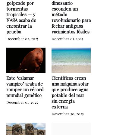
golpeado por
dinosaurio
tormentas
esconden un
tropicales — y
método
NASA acaba de
revolucionario para
encontrar la
fechar antiguos
prueba
yacimientos fósiles
December 02, 2025
December 01, 2025
Este ‘calamar
Científicos crean
vampiro’ acaba de
una máquina solar
romper un récord
que produce agua
mundial genético
potable del mar
sin energía
December 01, 2025
externa
November 30, 2025