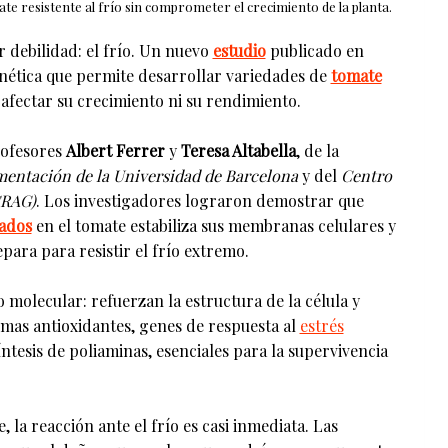
te resistente al frío sin comprometer el crecimiento de la planta.
 debilidad: el frío. Un nuevo
estudio
publicado en
nética que permite desarrollar variedades de
tomate
n afectar su crecimiento ni su rendimiento.
rofesores
Albert Ferrer
y
Teresa Altabella
, de la
imentación de la Universidad de Barcelona
y del
Centro
CRAG)
. Los investigadores lograron demostrar que
lados
en el tomate estabiliza sus membranas celulares y
ara para resistir el frío extremo.
olecular: refuerzan la estructura de la célula y
imas antioxidantes, genes de respuesta al
estrés
ntesis de poliaminas, esenciales para la supervivencia
 la reacción ante el frío es casi inmediata. Las