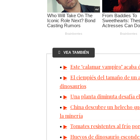
VEA TAMBIÉN
Este ‘calamar vampiro’ acaba
El ciempiés del tamaño de un a
dinosaurios
Una planta diminuta desafía el 
China descubre un helecho que
la minería
Tomates resistentes al frío por
Huevos de dinosaurio esconde