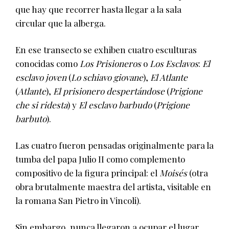
que hay que recorrer hasta llegar a la sala
circular que la alberga.
En ese transecto se exhiben cuatro esculturas
conocidas como
Los Prisioneros
o
Los Esclavos
:
El
esclavo joven
(
Lo schiavo giovane
),
El Atlante
(
Atlante
),
El prisionero despertándose
(
Prigione
che si ridesta
) y
El esclavo barbudo
(
Prigione
barbuto
).
Las cuatro fueron pensadas originalmente para la
tumba del papa Julio II como complemento
compositivo de la figura principal: el
Moisés
(otra
obra brutalmente maestra del artista, visitable en
la romana San Pietro in Vincoli).
Sin embargo, nunca llegaron a ocupar el lugar