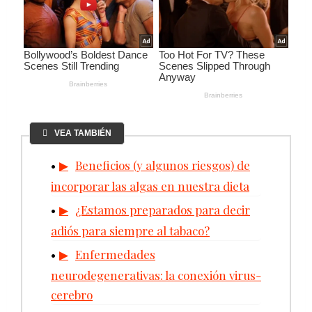
VEA TAMBIÉN
Beneficios (y algunos riesgos) de
incorporar las algas en nuestra dieta
¿Estamos preparados para decir
adiós para siempre al tabaco?
Enfermedades
neurodegenerativas: la conexión virus-
cerebro