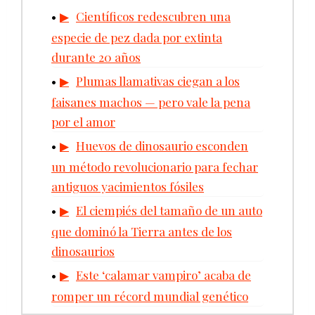
Científicos redescubren una
especie de pez dada por extinta
durante 20 años
Plumas llamativas ciegan a los
faisanes machos — pero vale la pena
por el amor
Huevos de dinosaurio esconden
un método revolucionario para fechar
antiguos yacimientos fósiles
El ciempiés del tamaño de un auto
que dominó la Tierra antes de los
dinosaurios
Este ‘calamar vampiro’ acaba de
romper un récord mundial genético