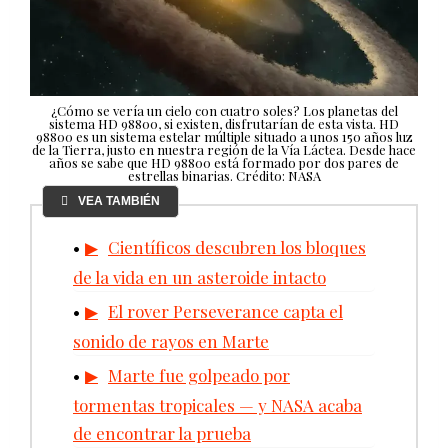
¿Cómo se vería un cielo con cuatro soles? Los planetas del
sistema HD 98800, si existen, disfrutarían de esta vista. HD
98800 es un sistema estelar múltiple situado a unos 150 años luz
de la Tierra, justo en nuestra región de la Vía Láctea. Desde hace
años se sabe que HD 98800 está formado por dos pares de
estrellas binarias. Crédito: NASA
VEA TAMBIÉN
Científicos descubren los bloques
de la vida en un asteroide intacto
El rover Perseverance capta el
sonido de rayos en Marte
Marte fue golpeado por
tormentas tropicales — y NASA acaba
de encontrar la prueba