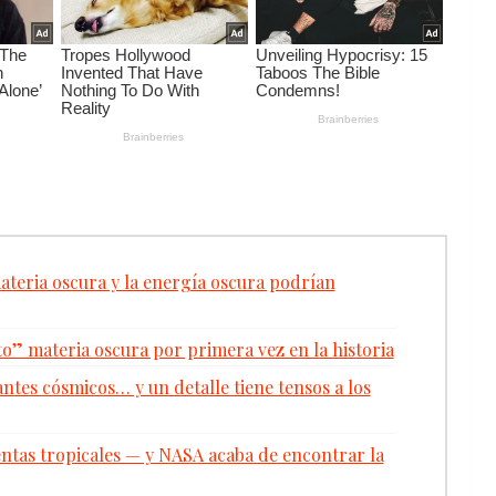
ateria oscura y la energía oscura podrían
to” materia oscura por primera vez en la historia
antes cósmicos… y un detalle tiene tensos a los
tas tropicales — y NASA acaba de encontrar la