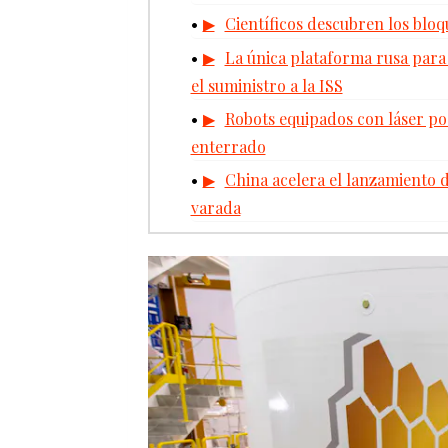
Científicos descubren los bloqu
La única plataforma rusa para
el suministro a la ISS
Robots equipados con láser po
enterrado
China acelera el lanzamiento 
varada