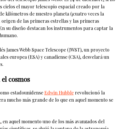
s cielos el mayor telescopio espacial creado por la
e kilómetros de nuestro planeta (¡cuatro veces la
l origen de las primeras estrellas y las primeras
 En su diseño destacan los instrumentos para captar la
o humano.
glés James Webb Space Telescope (JWST), un proyecto
iales europea (ESA) y canadiense (CSA), desvelará un
s.
 el cosmos
rónomo estadounidense
Edwin Hubble
revolucionó la
era mucho más grande de lo que en aquel momento se
n
, en aquel momento uno de los más avanzados del
ías científicas, se abrió la ventana de la astronomía