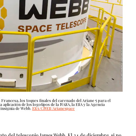
Francesa, los toques finales del carenado del Ariane 5 para el
 aplicación de los logotipos de la NASA, la ESA y la Agencia
 insignia de Webb.
ESA/CNES/Arianespace
to del telescopio James Webb. El 24 de diciembre, si no