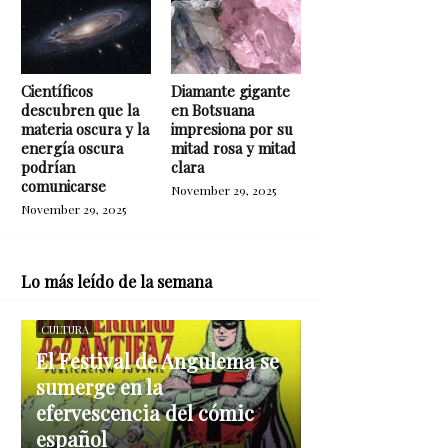
Científicos
Diamante gigante
descubren que la
en Botsuana
materia oscura y la
impresiona por su
energía oscura
mitad rosa y mitad
podrían
clara
comunicarse
November 29, 2025
November 29, 2025
Lo más leído de la semana
CULTURA
El Festival de Angulema se
sumerge en la
efervescencia del cómic
español