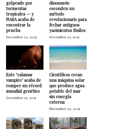
golpeado por
dinosaurio
tormentas
esconden un
tropicales — y
método
NASA acaba de
revolucionario para
encontrar la
fechar antiguos
prueba
yacimientos fósiles
December 02, 2025
December 01, 2025
Este ‘calamar
Científicos crean
vampiro’ acaba de
una máquina solar
romper un récord
que produce agua
mundial genético
potable del mar
sin energía
December 01, 2025
externa
November 30, 2025