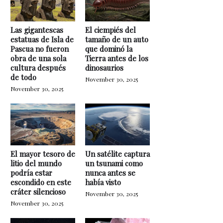
Las gigantescas
El ciempiés del
estatuas de Isla de
tamaño de un auto
Pascua no fueron
que dominó la
obra de una sola
Tierra antes de los
cultura después
dinosaurios
de todo
November 30, 2025
November 30, 2025
El mayor tesoro de
Un satélite captura
litio del mundo
un tsunami como
podría estar
nunca antes se
escondido en este
había visto
cráter silencioso
November 30, 2025
November 30, 2025