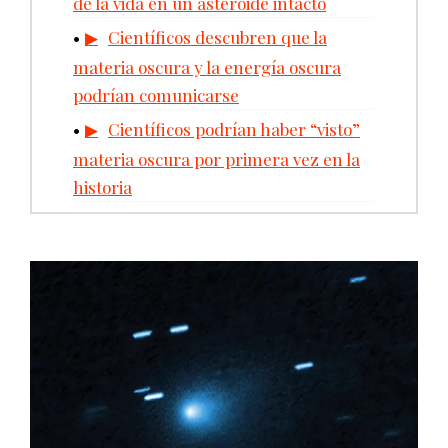
de la vida en un asteroide intacto
Científicos descubren que la
materia oscura y la energía oscura
podrían comunicarse
Científicos podrían haber “visto”
materia oscura por primera vez en la
historia