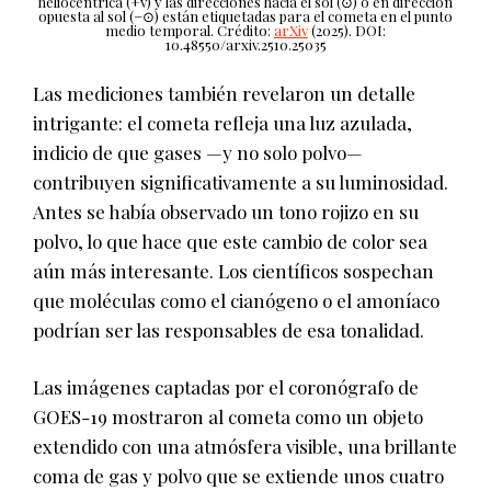
heliocéntrica (+v) y las direcciones hacia el sol (⊙) o en dirección
opuesta al sol (−⊙) están etiquetadas para el cometa en el punto
medio temporal. Crédito:
arXiv
(2025). DOI:
10.48550/arxiv.2510.25035
Las mediciones también revelaron un detalle
intrigante: el cometa refleja una luz azulada,
indicio de que gases —y no solo polvo—
contribuyen significativamente a su luminosidad.
Antes se había observado un tono rojizo en su
polvo, lo que hace que este cambio de color sea
aún más interesante. Los científicos sospechan
que moléculas como el cianógeno o el amoníaco
podrían ser las responsables de esa tonalidad.
Las imágenes captadas por el coronógrafo de
GOES-19 mostraron al cometa como un objeto
extendido con una atmósfera visible, una brillante
coma de gas y polvo que se extiende unos cuatro