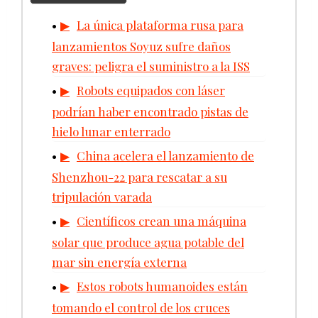
La única plataforma rusa para
lanzamientos Soyuz sufre daños
graves: peligra el suministro a la ISS
Robots equipados con láser
podrían haber encontrado pistas de
hielo lunar enterrado
China acelera el lanzamiento de
Shenzhou-22 para rescatar a su
tripulación varada
Científicos crean una máquina
solar que produce agua potable del
mar sin energía externa
Estos robots humanoides están
tomando el control de los cruces