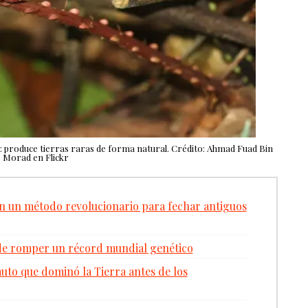
: produce tierras raras de forma natural. Crédito: Ahmad Fuad Bin
Morad en Flickr
n un método revolucionario para fechar antiguos
 de romper un récord mundial genético
uto que dominó la Tierra antes de los