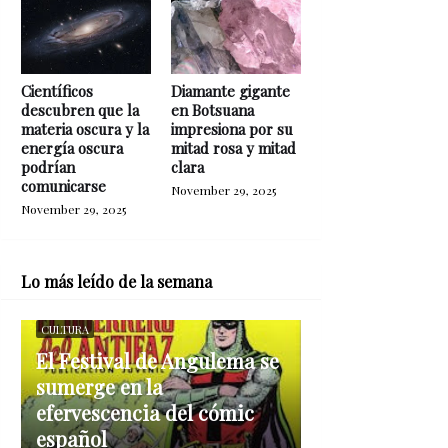
Científicos
Diamante gigante
descubren que la
en Botsuana
materia oscura y la
impresiona por su
energía oscura
mitad rosa y mitad
podrían
clara
comunicarse
November 29, 2025
November 29, 2025
Lo más leído de la semana
CULTURA
El Festival de Angulema se
sumerge en la
efervescencia del cómic
español