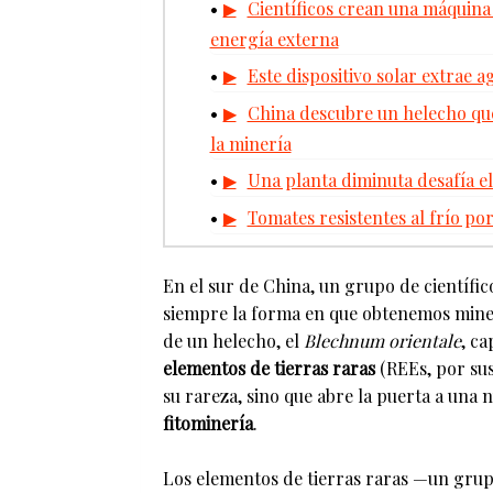
Científicos crean una máquina
energía externa
Este dispositivo solar extrae a
China descubre un helecho que
la minería
Una planta diminuta desafía el 
Tomates resistentes al frío por
En el sur de China, un grupo de científi
siempre la forma en que obtenemos miner
de un helecho, el
Blechnum orientale
, c
elementos de tierras raras
(REEs, por sus
su rareza, sino que abre la puerta a una
fitominería
.
Los elementos de tierras raras —un grup