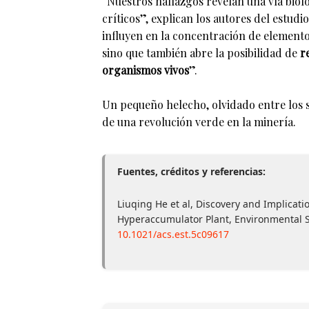
“Nuestros hallazgos revelan una vía biol
críticos”, explican los autores del estudi
influyen en la concentración de elemento
sino que también abre la posibilidad de
r
organismos vivos
”.
Un pequeño helecho, olvidado entre los s
de una revolución verde en la minería.
Fuentes, créditos y referencias:
Liuqing He et al, Discovery and Implicati
Hyperaccumulator Plant, Environmental S
10.1021/acs.est.5c09617