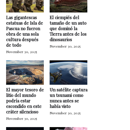
Las gigantescas
El ciempiés del
estatuas de Isla de
tamaño de un auto
Pascua no fueron
que dominó la
obra de una sola
Tierra antes de los
cultura después
dinosaurios
de todo
November 30, 2025
November 30, 2025
El mayor tesoro de
Un satélite captura
litio del mundo
un tsunami como
podría estar
nunca antes se
escondido en este
había visto
cráter silencioso
November 30, 2025
November 30, 2025