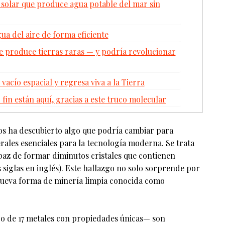
 solar que produce agua potable del mar sin
gua del aire de forma eficiente
 produce tierras raras — y podría revolucionar
vacío espacial y regresa viva a la Tierra
 fin están aquí, gracias a este truco molecular
cos ha descubierto algo que podría cambiar para
ales esenciales para la tecnología moderna. Se trata
apaz de formar diminutos cristales que contienen
 siglas en inglés). Este hallazgo no solo sorprende por
 nueva forma de minería limpia conocida como
o de 17 metales con propiedades únicas— son