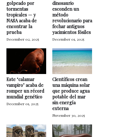
golpeado por
dinosaurio
tormentas
esconden un
tropicales — y
método
NASA acaba de
revolucionario para
encontrar la
fechar antiguos
prueba
yacimientos fósiles
December 02, 2025
December 01, 2025
Este ‘calamar
Científicos crean
vampiro’ acaba de
una máquina solar
romper un récord
que produce agua
mundial genético
potable del mar
sin energía
December 01, 2025
externa
November 30, 2025