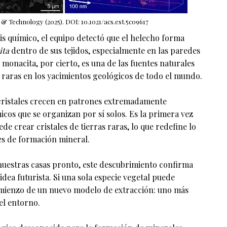
& Technology (2025). DOI: 10.1021/acs.est.5c09617
is químico, el equipo detectó que el helecho forma
ita
dentro de sus tejidos, especialmente en las paredes
a monacita, por cierto, es una de las fuentes naturales
 raras en los yacimientos geológicos de todo el mundo.
cristales crecen en patrones extremadamente
cos que se organizan por sí solos. Es la primera vez
e crear cristales de tierras raras, lo que redefine lo
es de formación mineral.
uestras casas pronto, este descubrimiento confirma
dea futurista. Si una sola especie vegetal puede
comienzo de un nuevo modelo de extracción: uno más
el entorno.