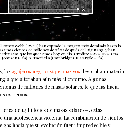
ial James Webb (JWST) han captado la imagen más detallada hasta la
s unos cientos de millones de años después del Big Bang, y han
rdenadas que las que vemos hoy en día. Crédito: NASA, ESA, CSA,
 Johnson (CfA), S. Tacchella (Cambridge), P. Cargile (CfA)
, los
agujeros negros supermasivos
devoraban materia
rgía que alteraban aún más el entorno. Algunas
ntenas de millones de masas solares, lo que las hacía
sos extremos.
erca de 1,5 billones de masas solares—, estas
o una adolescencia violenta. La combinación de vientos
 de gas hacía que su evolución fuera impredecible y