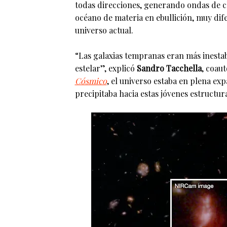
todas direcciones, generando ondas de c
océano de materia en ebullición, muy dif
universo actual.
“Las galaxias tempranas eran más inesta
estelar”, explicó
Sandro Tacchella
, coaut
Cósmico
, el universo estaba en plena ex
precipitaba hacia estas jóvenes estructur