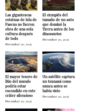
Las gigantescas
El ciempiés del
estatuas de Isla de
tamaño de un auto
Pascua no fueron
que dominó la
obra de una sola
Tierra antes de los
cultura después
dinosaurios
de todo
November 30, 2025
November 30, 2025
El mayor tesoro de
Un satélite captura
litio del mundo
un tsunami como
podría estar
nunca antes se
escondido en este
había visto
cráter silencioso
November 30, 2025
November 30, 2025