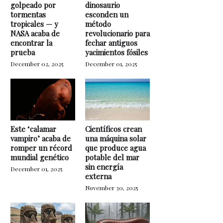
golpeado por
dinosaurio
tormentas
esconden un
tropicales — y
método
NASA acaba de
revolucionario para
encontrar la
fechar antiguos
prueba
yacimientos fósiles
December 02, 2025
December 01, 2025
Este ‘calamar
Científicos crean
vampiro’ acaba de
una máquina solar
romper un récord
que produce agua
mundial genético
potable del mar
sin energía
December 01, 2025
externa
November 30, 2025