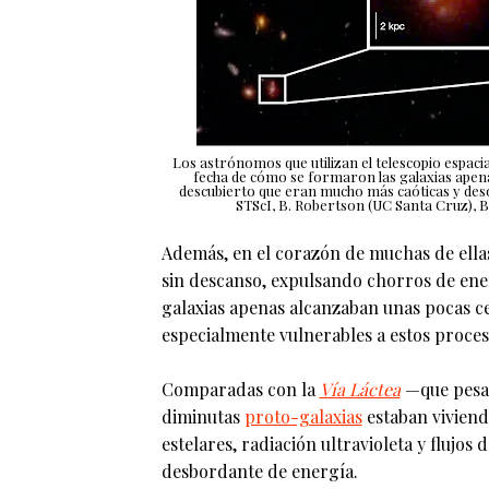
Los astrónomos que utilizan el telescopio espac
fecha de cómo se formaron las galaxias apena
descubierto que eran mucho más caóticas y deso
STScI, B. Robertson (UC Santa Cruz), B.
Además, en el corazón de muchas de ellas
sin descanso, expulsando chorros de ene
galaxias apenas alcanzaban unas pocas ce
especialmente vulnerables a estos proce
Comparadas con la
Vía Láctea
—que pesa c
diminutas
proto-galaxias
estaban viviend
estelares, radiación ultravioleta y flujos
desbordante de energía.