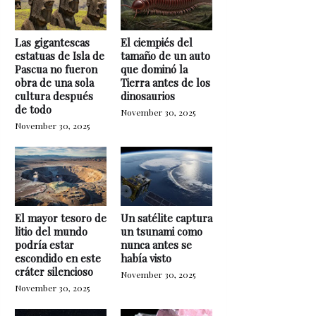
Las gigantescas
El ciempiés del
estatuas de Isla de
tamaño de un auto
Pascua no fueron
que dominó la
obra de una sola
Tierra antes de los
cultura después
dinosaurios
de todo
November 30, 2025
November 30, 2025
El mayor tesoro de
Un satélite captura
litio del mundo
un tsunami como
podría estar
nunca antes se
escondido en este
había visto
cráter silencioso
November 30, 2025
November 30, 2025