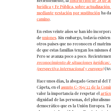
Recientemente, la
Instrucción de 28 de a
Jurídica y Fe Pública, sobre actualización
mediante gestación por sustitución
ha da
camino
.
En estos veinte años se han ido incorpor
de
uniones
. Sin embargo, todavía existen 
otros países que no reconocen el matrimon
de que estas familias tengan los mismos 
Pero se avanza poco a poco. Recientemen
reconocimiento de situaciones jurídicas: H
(perspectiva internacional y europea)
(Ara
Hace unos días, la abogado General del T
Cápeta, en el
asunto C-769/22 de la Comi
valor la importancia de respetar el
artíc
dignidad de las personas, del pluralismo 
democrático que es la Unión Europea. Ta