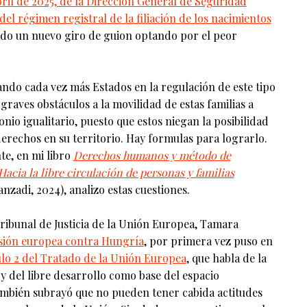
bril de 2025, de la Dirección General de Seguridad
 del régimen registral de la filiación de los nacimientos
do un nuevo giro de guion optando por el peor
ando cada vez más Estados en la regulación de este tipo
graves obstáculos a la movilidad de estas familias a
io igualitario, puesto que estos niegan la posibilidad
derechos en su territorio. Hay formulas para lograrlo.
te, en mi libro
Derechos humanos y método de
acia la libre circulación de personas y familias
nzadi, 2024), analizo estas cuestiones.
ribunal de Justicia de la Unión Europea, Tamara
sión europea contra Hungría
, por primera vez puso en
ulo 2 del Tratado de la Unión Europea
, que habla de la
y del libre desarrollo como base del espacio
mbién subrayó que no pueden tener cabida actitudes