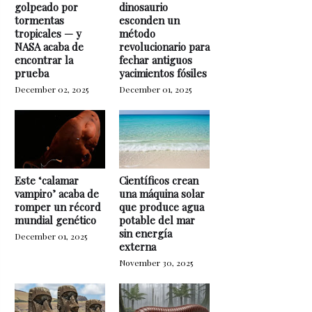
golpeado por
dinosaurio
tormentas
esconden un
tropicales — y
método
NASA acaba de
revolucionario para
encontrar la
fechar antiguos
prueba
yacimientos fósiles
December 02, 2025
December 01, 2025
Este ‘calamar
Científicos crean
vampiro’ acaba de
una máquina solar
romper un récord
que produce agua
mundial genético
potable del mar
sin energía
December 01, 2025
externa
November 30, 2025