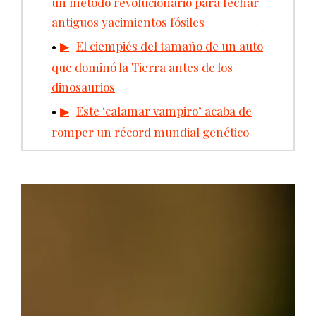
un método revolucionario para fechar
antiguos yacimientos fósiles
El ciempiés del tamaño de un auto
que dominó la Tierra antes de los
dinosaurios
Este ‘calamar vampiro’ acaba de
romper un récord mundial genético