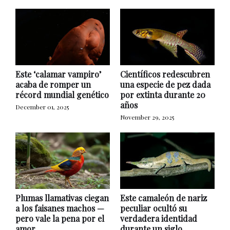
Este ‘calamar vampiro’
Científicos redescubren
acaba de romper un
una especie de pez dada
récord mundial genético
por extinta durante 20
años
December 01, 2025
November 29, 2025
Plumas llamativas ciegan
Este camaleón de nariz
a los faisanes machos —
peculiar ocultó su
pero vale la pena por el
verdadera identidad
amor
durante un siglo