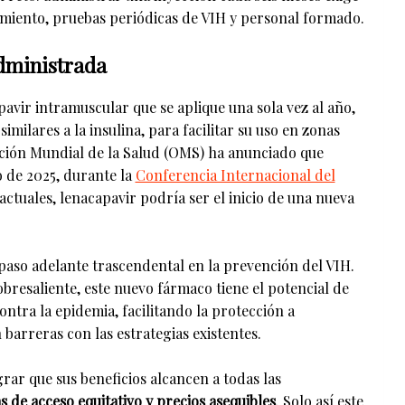
imiento, pruebas periódicas de VIH y personal formado.
administrada
pavir intramuscular que se aplique una sola vez al año,
imilares a la insulina, para facilitar su uso en zonas
ción Mundial de la Salud (OMS) ha anunciado que
o de 2025, durante la
Conferencia Internacional del
 actuales, lenacapavir podría ser el inicio de una nueva
 paso adelante trascendental en la prevención del VIH.
obresaliente, este nuevo fármaco tiene el potencial de
ontra la epidemia, facilitando la protección a
barreras con las estrategias existentes.
grar que sus beneficios alcancen a todas las
as de acceso equitativo y precios asequibles
. Solo así este