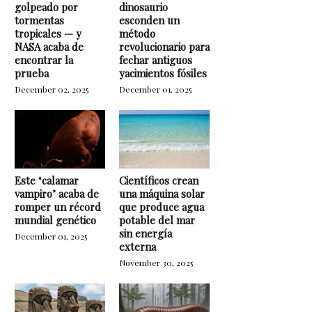
golpeado por
dinosaurio
tormentas
esconden un
tropicales — y
método
NASA acaba de
revolucionario para
encontrar la
fechar antiguos
prueba
yacimientos fósiles
December 02, 2025
December 01, 2025
Este ‘calamar
Científicos crean
vampiro’ acaba de
una máquina solar
romper un récord
que produce agua
mundial genético
potable del mar
sin energía
December 01, 2025
externa
November 30, 2025