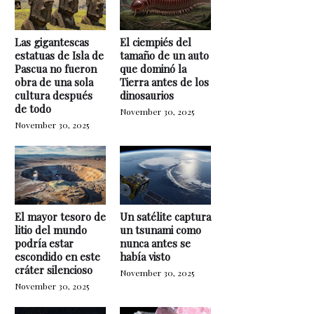
Las gigantescas
El ciempiés del
estatuas de Isla de
tamaño de un auto
Pascua no fueron
que dominó la
obra de una sola
Tierra antes de los
cultura después
dinosaurios
de todo
November 30, 2025
November 30, 2025
El mayor tesoro de
Un satélite captura
litio del mundo
un tsunami como
podría estar
nunca antes se
escondido en este
había visto
cráter silencioso
November 30, 2025
November 30, 2025