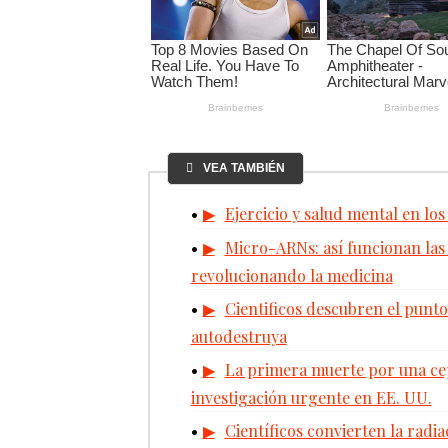
VEA TAMBIÉN
Ejercicio y salud mental en los
Micro-ARNs: así funcionan las
revolucionando la medicina
Cientificos descubren el punto
autodestruya
La primera muerte por una cep
investigación urgente en EE. UU.
Científicos convierten la radi