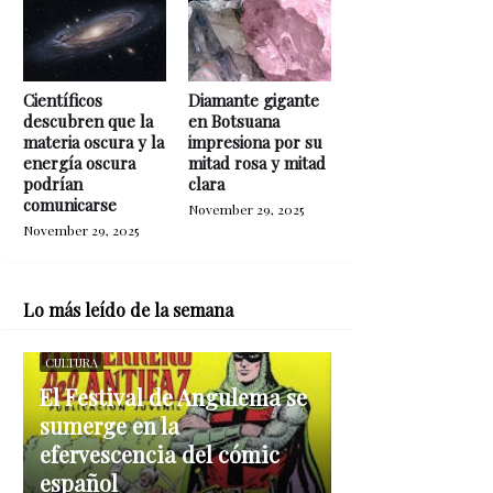
Científicos
Diamante gigante
descubren que la
en Botsuana
materia oscura y la
impresiona por su
energía oscura
mitad rosa y mitad
podrían
clara
comunicarse
November 29, 2025
November 29, 2025
Lo más leído de la semana
CULTURA
El Festival de Angulema se
sumerge en la
efervescencia del cómic
español