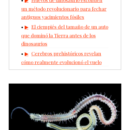
un método revolucionario para fechar
antiguos yacimientos fósiles
El ciempiés del tamaño de un auto
que dominó la Tierra antes de los
dinosaurios
Cerebros prehistóricos revelan
cómo realmente evolucionó el vuelo