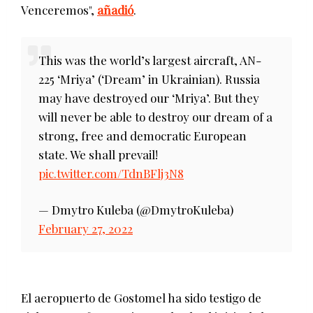
Venceremos",
añadió
.
This was the world’s largest aircraft, AN-
225 ‘Mriya’ (‘Dream’ in Ukrainian). Russia
may have destroyed our ‘Mriya’. But they
will never be able to destroy our dream of a
strong, free and democratic European
state. We shall prevail!
pic.twitter.com/TdnBFlj3N8
— Dmytro Kuleba (@DmytroKuleba)
February 27, 2022
El aeropuerto de Gostomel ha sido testigo de