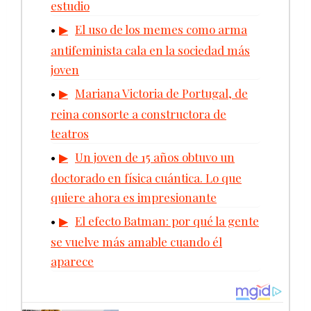
estudio
El uso de los memes como arma
antifeminista cala en la sociedad más
joven
Mariana Victoria de Portugal, de
reina consorte a constructora de
teatros
Un joven de 15 años obtuvo un
doctorado en física cuántica. Lo que
quiere ahora es impresionante
El efecto Batman: por qué la gente
se vuelve más amable cuando él
aparece