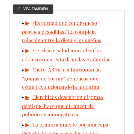
VEA TAMBIÉN
¿Es verdad que cenar queso
provoca pesadillas? La compleja
relación entre la dieta y los sueños
Ejercicio y salud mental en los
adolescentes: esto dicen las evidencias
Micro-ARNs: así funcionan las
“gomas de borrar” genéticas que
están revolucionando la medicina
Cientificos descubren el punto
débil que hace que el cáncer de
pulmón se autodestruya
La primera muerte por una cepa
distinta de gripe aviar desata una